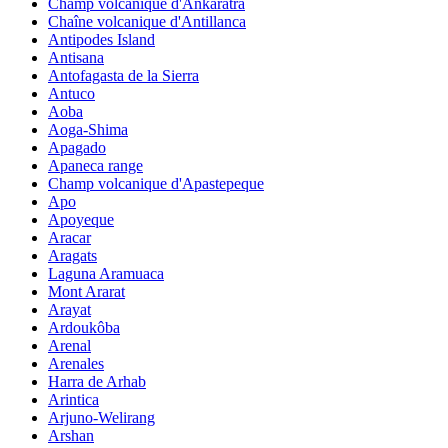
Champ volcanique d'Ankaratra
Chaîne volcanique d'Antillanca
Antipodes Island
Antisana
Antofagasta de la Sierra
Antuco
Aoba
Aoga-Shima
Apagado
Apaneca range
Champ volcanique d'Apastepeque
Apo
Apoyeque
Aracar
Aragats
Laguna Aramuaca
Mont Ararat
Arayat
Ardoukôba
Arenal
Arenales
Harra de Arhab
Arintica
Arjuno-Welirang
Arshan