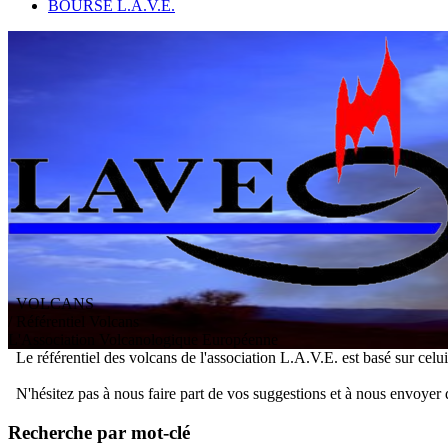
BOURSE L.A.V.E.
VOLCANS
/ Référentiel Volcans
L
'
A
ssociation
V
olcanologique
E
uropéenne
Le référentiel des volcans de l'association L.A.V.E. est basé sur celu
N'hésitez pas à nous faire part de vos suggestions et à nous envoyer 
Recherche par mot-clé