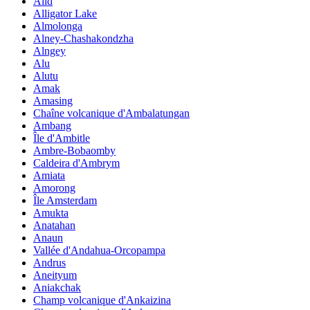
Alid
Alligator Lake
Almolonga
Alney-Chashakondzha
Alngey
Alu
Alutu
Amak
Amasing
Chaîne volcanique d'Ambalatungan
Ambang
Île d'Ambitle
Ambre-Bobaomby
Caldeira d'Ambrym
Amiata
Amorong
Île Amsterdam
Amukta
Anatahan
Anaun
Vallée d'Andahua-Orcopampa
Andrus
Aneityum
Aniakchak
Champ volcanique d'Ankaizina