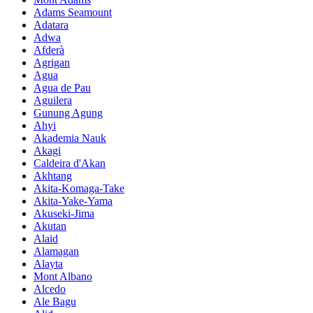
Adams Seamount
Adatara
Adwa
Afderà
Agrigan
Agua
Agua de Pau
Aguilera
Gunung Agung
Ahyi
Akademia Nauk
Akagi
Caldeira d'Akan
Akhtang
Akita-Komaga-Take
Akita-Yake-Yama
Akuseki-Jima
Akutan
Alaid
Alamagan
Alayta
Mont Albano
Alcedo
Ale Bagu