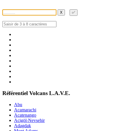
X
✅
Référentiel Volcans L.A.V.E.
Abu
Acamarachi
Acatenango
Acigöl-Nevsehir
Adagdak
Mont Adams