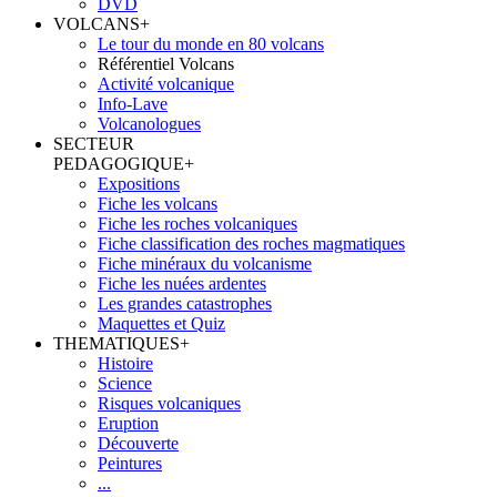
DVD
VOLCANS
+
Le tour du monde en 80 volcans
Référentiel Volcans
Activité volcanique
Info-Lave
Volcanologues
SECTEUR
PEDAGOGIQUE
+
Expositions
Fiche les volcans
Fiche les roches volcaniques
Fiche classification des roches magmatiques
Fiche minéraux du volcanisme
Fiche les nuées ardentes
Les grandes catastrophes
Maquettes et Quiz
THEMATIQUES
+
Histoire
Science
Risques volcaniques
Eruption
Découverte
Peintures
...