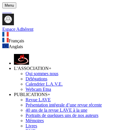
Menu
Espace Adhérent
Français
Anglais
L'ASSOCIATION
+
Qui sommes nous
Délégations
Calendrier L.A.V.E.
Webcam Etna
PUBLICATIONS
+
Revue LAVE
Présentation intégrale d’une revue récente
40 ans de la revue LAVE à la une
Portraits de quelques uns de nos auteurs
Mémoires
Livres