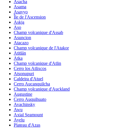
Asacha
Asama
Asavyo
Île de l'Ascension
Askja
Aso
Champ volcanique d'Assab
Asuncion
Atacazo
Champ volcanique de l'Atakor
Atitlán
Atka
Champ volcanique d'Atlin
Cerro los Atlixcos
Atsonupuri
Caldeira d'Atuel
Cerro Aucanquilcha
Champ volcanique d'Auckland
Augustine
Cerro Auquihuato
Avachinsky
Awu
Axial Seamount
Ayelu
Plateau d'Azas