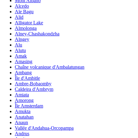
Mont Albano
Alcedo
Ale Bagu
Alid
Alligator Lake
Almolonga
Alney-Chashakondzha
Alngey
Alu
Alutu
Amak
Amasing
Chaîne volcanique d'Ambalatungan
Ambang
Île d'Ambitle
Ambre-Bobaomby
Caldeira d'Ambrym
Amiata
Amorong
Île Amsterdam
Amukta
Anatahan
Anaun
Vallée d'Andahua-Orcopampa
Andrus