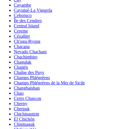
Cayambe
Cayutué-La Viguería
Ceboruco
Île des Cendres
Central Island
Cereme
Cézallier
Ch'uga-Ryong
Chacana
Nevado Chachani
Chachimbiro
Chagulak
Chaitén
Chaîne des Puys
Champs Phlégréens
Champs Phlégréens de la Mer de Sicile
Changbaishan
Chao
Cerro Chascon
Cherny
Cherpuk
Chichinautzin
El Chichón
Chiginagak