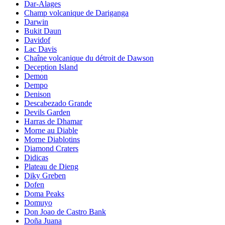
Dar-Alages
Champ volcanique de Dariganga
Darwin
Bukit Daun
Davidof
Lac Davis
Chaîne volcanique du détroit de Dawson
Deception Island
Demon
Dempo
Denison
Descabezado Grande
Devils Garden
Harras de Dhamar
Morne au Diable
Morne Diablotins
Diamond Craters
Didicas
Plateau de Dieng
Diky Greben
Dofen
Doma Peaks
Domuyo
Don Joao de Castro Bank
Doña Juana