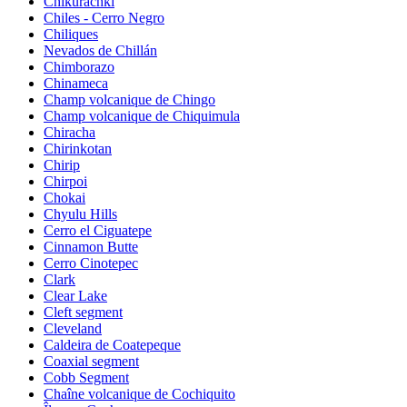
Chikurachki
Chiles - Cerro Negro
Chiliques
Nevados de Chillán
Chimborazo
Chinameca
Champ volcanique de Chingo
Champ volcanique de Chiquimula
Chiracha
Chirinkotan
Chirip
Chirpoi
Chokai
Chyulu Hills
Cerro el Ciguatepe
Cinnamon Butte
Cerro Cinotepec
Clark
Clear Lake
Cleft segment
Cleveland
Caldeira de Coatepeque
Coaxial segment
Cobb Segment
Chaîne volcanique de Cochiquito