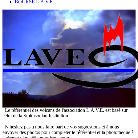
BOURSE L.A.V.E.
VOLCANS
/ Référentiel Volcans
L
'
A
ssociation
V
olcanologique
E
uropéenne
Le référentiel des volcans de l'association L.A.V.E. est basé sur
celui de la Smithsonian Institution
N'hésitez pas à nous faire part de vos suggestions et à nous
envoyer des photos pour compléter le référentiel et la photothèque à
l'adresse : lave@lave-volcans.com