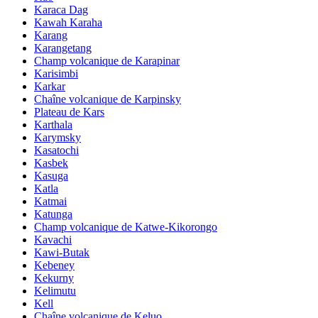
Karaca Dag
Kawah Karaha
Karang
Karangetang
Champ volcanique de Karapinar
Karisimbi
Karkar
Chaîne volcanique de Karpinsky
Plateau de Kars
Karthala
Karymsky
Kasatochi
Kasbek
Kasuga
Katla
Katmai
Katunga
Champ volcanique de Katwe-Kikorongo
Kavachi
Kawi-Butak
Kebeney
Kekurny
Kelimutu
Kell
Chaîne volcanique de Keluo