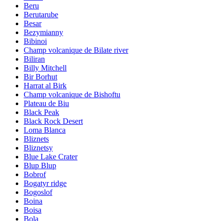
Beru
Berutarube
Besar
Bezymianny
Bibinoi
Champ volcanique de Bilate river
Biliran
Billy Mitchell
Bir Borhut
Harrat al Birk
Champ volcanique de Bishoftu
Plateau de Biu
Black Peak
Black Rock Desert
Loma Blanca
Bliznets
Bliznetsy
Blue Lake Crater
Blup Blup
Bobrof
Bogatyr ridge
Bogoslof
Boina
Boisa
Bola