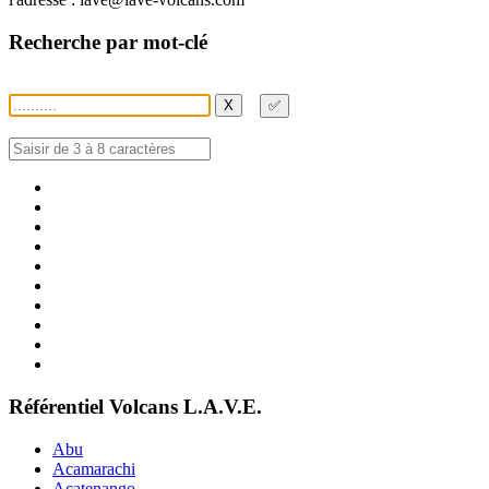
Recherche par mot-clé
X
✅
Référentiel Volcans L.A.V.E.
Abu
Acamarachi
Acatenango