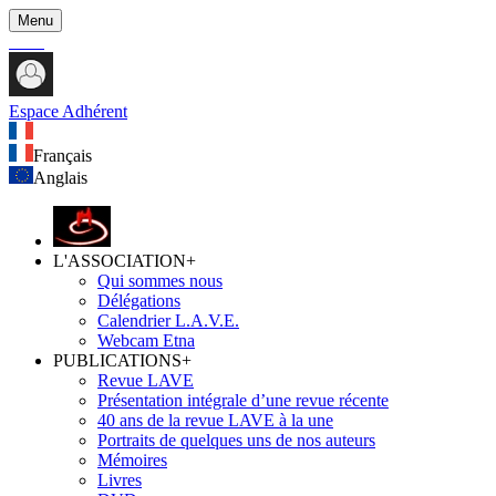
Menu
Espace Adhérent
Français
Anglais
L'ASSOCIATION
+
Qui sommes nous
Délégations
Calendrier L.A.V.E.
Webcam Etna
PUBLICATIONS
+
Revue LAVE
Présentation intégrale d’une revue récente
40 ans de la revue LAVE à la une
Portraits de quelques uns de nos auteurs
Mémoires
Livres