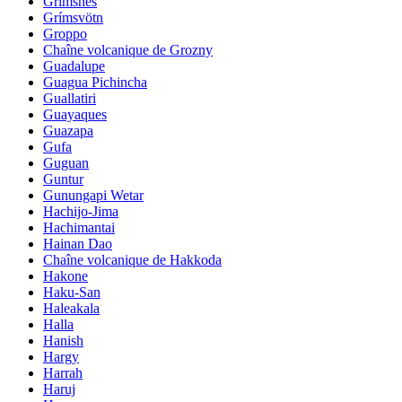
Grimsnes
Grímsvötn
Groppo
Chaîne volcanique de Grozny
Guadalupe
Guagua Pichincha
Guallatiri
Guayaques
Guazapa
Gufa
Guguan
Guntur
Gunungapi Wetar
Hachijo-Jima
Hachimantai
Hainan Dao
Chaîne volcanique de Hakkoda
Hakone
Haku-San
Haleakala
Halla
Hanish
Hargy
Harrah
Haruj