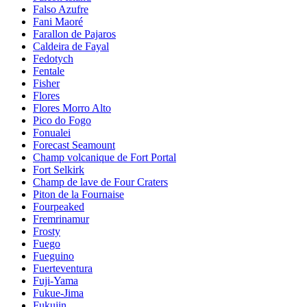
Falso Azufre
Fani Maoré
Farallon de Pajaros
Caldeira de Fayal
Fedotych
Fentale
Fisher
Flores
Flores Morro Alto
Pico do Fogo
Fonualei
Forecast Seamount
Champ volcanique de Fort Portal
Fort Selkirk
Champ de lave de Four Craters
Piton de la Fournaise
Fourpeaked
Fremrinamur
Frosty
Fuego
Fueguino
Fuerteventura
Fuji-Yama
Fukue-Jima
Fukujin