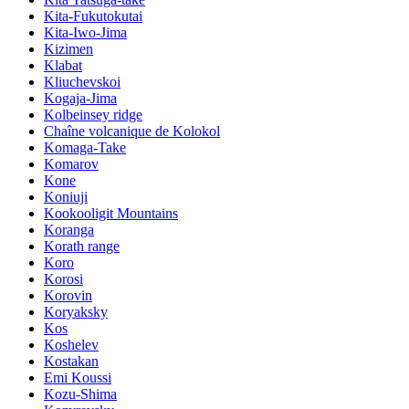
Kita-Fukutokutai
Kita-Iwo-Jima
Kizimen
Klabat
Kliuchevskoi
Kogaja-Jima
Kolbeinsey ridge
Chaîne volcanique de Kolokol
Komaga-Take
Komarov
Kone
Koniuji
Kookooligit Mountains
Koranga
Korath range
Koro
Korosi
Korovin
Koryaksky
Kos
Koshelev
Kostakan
Emi Koussi
Kozu-Shima