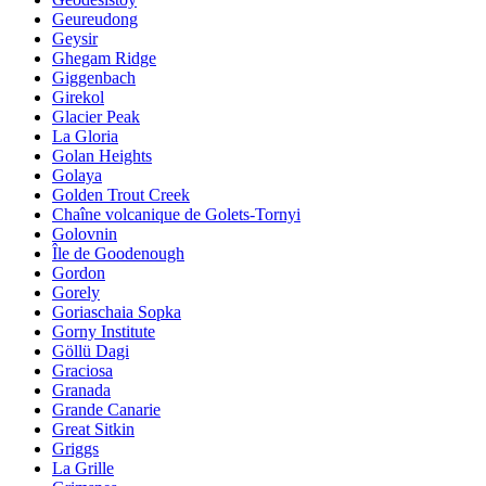
Geureudong
Geysir
Ghegam Ridge
Giggenbach
Girekol
Glacier Peak
La Gloria
Golan Heights
Golaya
Golden Trout Creek
Chaîne volcanique de Golets-Tornyi
Golovnin
Île de Goodenough
Gordon
Gorely
Goriaschaia Sopka
Gorny Institute
Göllü Dagi
Graciosa
Granada
Grande Canarie
Great Sitkin
Griggs
La Grille