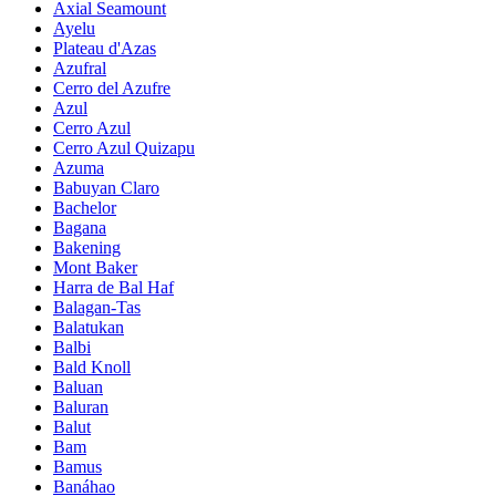
Axial Seamount
Ayelu
Plateau d'Azas
Azufral
Cerro del Azufre
Azul
Cerro Azul
Cerro Azul Quizapu
Azuma
Babuyan Claro
Bachelor
Bagana
Bakening
Mont Baker
Harra de Bal Haf
Balagan-Tas
Balatukan
Balbi
Bald Knoll
Baluan
Baluran
Balut
Bam
Bamus
Banáhao