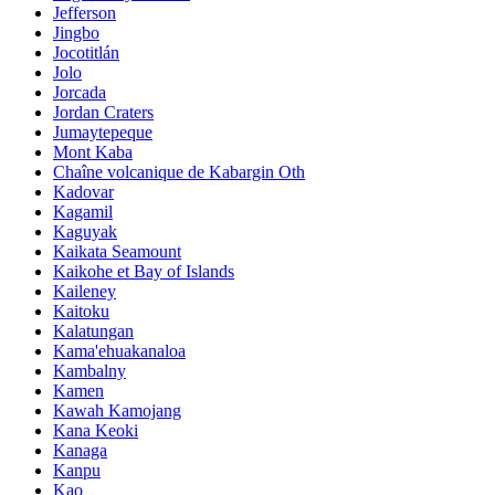
Jefferson
Jingbo
Jocotitlán
Jolo
Jorcada
Jordan Craters
Jumaytepeque
Mont Kaba
Chaîne volcanique de Kabargin Oth
Kadovar
Kagamil
Kaguyak
Kaikata Seamount
Kaikohe et Bay of Islands
Kaileney
Kaitoku
Kalatungan
Kama'ehuakanaloa
Kambalny
Kamen
Kawah Kamojang
Kana Keoki
Kanaga
Kanpu
Kao