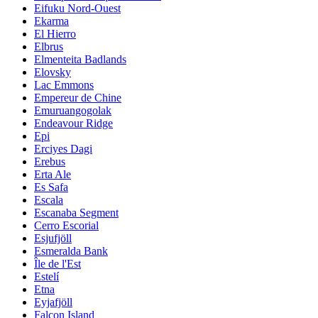
Eifuku Nord-Ouest
Ekarma
El Hierro
Elbrus
Elmenteita Badlands
Elovsky
Lac Emmons
Empereur de Chine
Emuruangogolak
Endeavour Ridge
Epi
Erciyes Dagi
Erebus
Erta Ale
Es Safa
Escala
Escanaba Segment
Cerro Escorial
Esjufjöll
Esmeralda Bank
Île de l'Est
Estelí
Etna
Eyjafjöll
Falcon Island