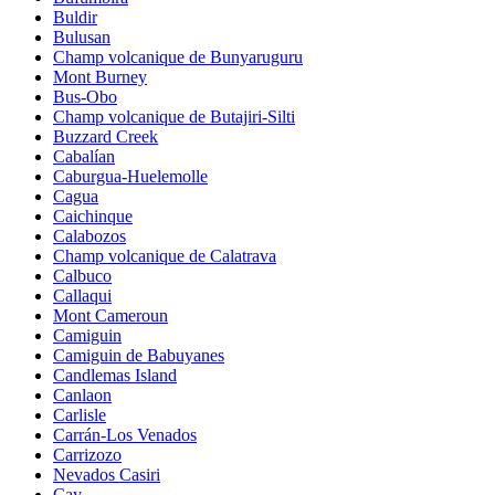
Buldir
Bulusan
Champ volcanique de Bunyaruguru
Mont Burney
Bus-Obo
Champ volcanique de Butajiri-Silti
Buzzard Creek
Cabalían
Caburgua-Huelemolle
Cagua
Caichinque
Calabozos
Champ volcanique de Calatrava
Calbuco
Callaqui
Mont Cameroun
Camiguin
Camiguin de Babuyanes
Candlemas Island
Canlaon
Carlisle
Carrán-Los Venados
Carrizozo
Nevados Casiri
Cay