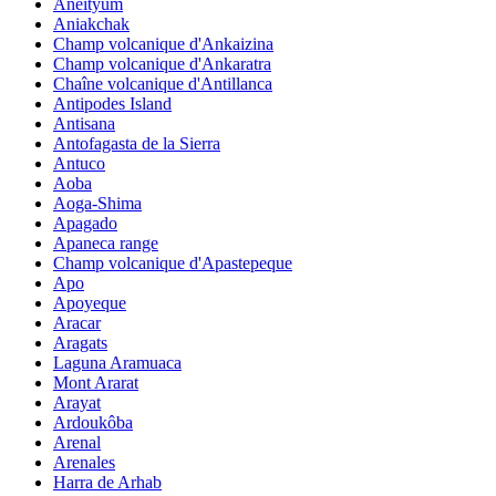
Aneityum
Aniakchak
Champ volcanique d'Ankaizina
Champ volcanique d'Ankaratra
Chaîne volcanique d'Antillanca
Antipodes Island
Antisana
Antofagasta de la Sierra
Antuco
Aoba
Aoga-Shima
Apagado
Apaneca range
Champ volcanique d'Apastepeque
Apo
Apoyeque
Aracar
Aragats
Laguna Aramuaca
Mont Ararat
Arayat
Ardoukôba
Arenal
Arenales
Harra de Arhab