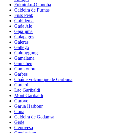
Fukutoku-Okanoba
Caldeira de Furnas
Fuss Peak
Gabillema
Gada Ale
Gaja-jima
Galápagos
Galeras
Gallego
Galunggung
Gamalama
Gamchen
Gamkonora
Garbes
Chaîne volcanique de Garbuna
Gareloi
Lac Garibaldi
Mont Garibaldi
Garove
Garua Harbour
Gaua
Caldeira de Gedamsa
Gede
Genovesa
Geodesistoy