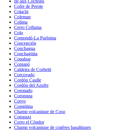
Île aux Cochons
Cofre de Perote
Colachi
Coleman
Colima
Cerro Colluma
Colo
Comondú-La Purísima
Concepción
Conchagua
Conchagüita
Copahue
Copiapó
Caldeira de Corbetti
Corcovado
Cordón Caulle
Cordón del Azufre
Coronado
Coropuna
Corvo
Cosigüina
Champ volcanique de Coso
Cotopaxi
Cerro el Cóndor
Champ volcanique de cratères basaltiques