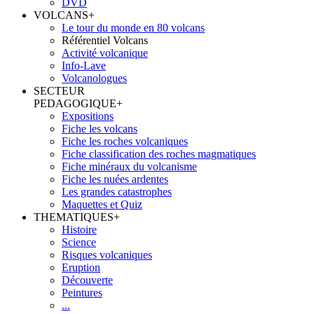
DVD
VOLCANS
+
Le tour du monde en 80 volcans
Référentiel Volcans
Activité volcanique
Info-Lave
Volcanologues
SECTEUR
PEDAGOGIQUE
+
Expositions
Fiche les volcans
Fiche les roches volcaniques
Fiche classification des roches magmatiques
Fiche minéraux du volcanisme
Fiche les nuées ardentes
Les grandes catastrophes
Maquettes et Quiz
THEMATIQUES
+
Histoire
Science
Risques volcaniques
Eruption
Découverte
Peintures
...