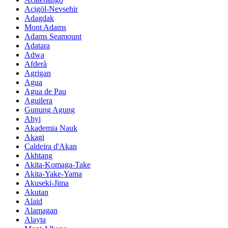
Acigöl-Nevsehir
Adagdak
Mont Adams
Adams Seamount
Adatara
Adwa
Afderà
Agrigan
Agua
Agua de Pau
Aguilera
Gunung Agung
Ahyi
Akademia Nauk
Akagi
Caldeira d'Akan
Akhtang
Akita-Komaga-Take
Akita-Yake-Yama
Akuseki-Jima
Akutan
Alaid
Alamagan
Alayta