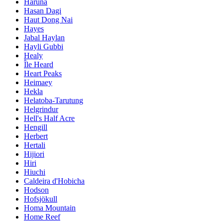
Haruna
Hasan Dagi
Haut Dong Nai
Hayes
Jabal Haylan
Hayli Gubbi
Healy
Île Heard
Heart Peaks
Heimaey
Hekla
Helatoba-Tarutung
Helgrindur
Hell's Half Acre
Hengill
Herbert
Hertali
Hijiori
Hiri
Hiuchi
Caldeira d'Hobicha
Hodson
Hofsjökull
Homa Mountain
Home Reef