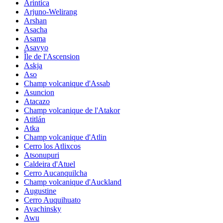
Arintica
Arjuno-Welirang
Arshan
Asacha
Asama
Asavyo
Île de l'Ascension
Askja
Aso
Champ volcanique d'Assab
Asuncion
Atacazo
Champ volcanique de l'Atakor
Atitlán
Atka
Champ volcanique d'Atlin
Cerro los Atlixcos
Atsonupuri
Caldeira d'Atuel
Cerro Aucanquilcha
Champ volcanique d'Auckland
Augustine
Cerro Auquihuato
Avachinsky
Awu