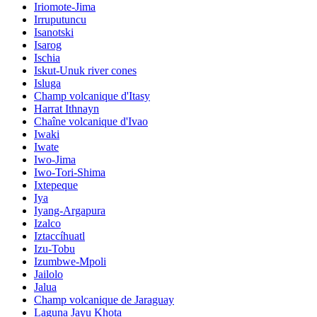
Iriomote-Jima
Irruputuncu
Isanotski
Isarog
Ischia
Iskut-Unuk river cones
Isluga
Champ volcanique d'Itasy
Harrat Ithnayn
Chaîne volcanique d'Ivao
Iwaki
Iwate
Iwo-Jima
Iwo-Tori-Shima
Ixtepeque
Iya
Iyang-Argapura
Izalco
Iztaccíhuatl
Izu-Tobu
Izumbwe-Mpoli
Jailolo
Jalua
Champ volcanique de Jaraguay
Laguna Jayu Khota