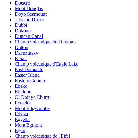
Dotsero
Mont Douglas
Doyo Seamount
Jabal ad Druze
Dubbi
Dukono
Duncan Canal
Champ volcanique de Durango
Dutton
Dzenzursky
E-San
Champ volcanique d'Eagle Lake
East Diamante
Easter Island
Eastern Gemini
Ebeko
Ebulobo
Ol Doinyo Eburru
Ecuador
Mont Edgecumbe
Edziza
Eggella
Mont Egmont
Egon
Champ volcanique de l'Eifel