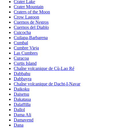
Crater Lake
Crater Mountain
Craters of the Moon
Crow Lagoon
Cuernos de Negros
Cuernos del Diablo
Cuicocha
Cuilapa-Barbarena
Cumbal
Cumbre Vieja
Las Cumbres
Curacoa
Curtis Island
Chaîne volcanique de Cù-Lao Ré
Dabbahu
Dabbayra
Chaîne volcanique de Dacht-I-Navar
Daikoku
Daisetsu
Dakataua
Dalaffilla
Dallol
Dama Ali
Damavend
Dana