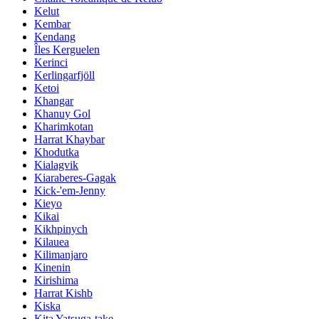
Kelut
Kembar
Kendang
Îles Kerguelen
Kerinci
Kerlingarfjöll
Ketoi
Khangar
Khanuy Gol
Kharimkotan
Harrat Khaybar
Khodutka
Kialagvik
Kiaraberes-Gagak
Kick-'em-Jenny
Kieyo
Kikai
Kikhpinych
Kilauea
Kilimanjaro
Kinenin
Kirishima
Harrat Kishb
Kiska
Kita Yatsuga-take