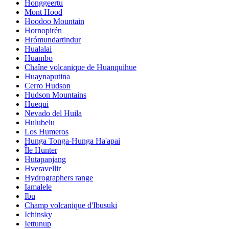
Honggeertu
Mont Hood
Hoodoo Mountain
Hornopirén
Hrómundartindur
Hualalai
Huambo
Chaîne volcanique de Huanquihue
Huaynaputina
Cerro Hudson
Hudson Mountains
Huequi
Nevado del Huila
Hulubelu
Los Humeros
Hunga Tonga-Hunga Ha'apai
Île Hunter
Hutapanjang
Hveravellir
Hydrographers range
Iamalele
Ibu
Champ volcanique d'Ibusuki
Ichinsky
Iettunup