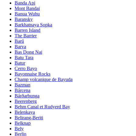
Banda Api
Mont Bandai
Banua Wuhu
Baransky
Barkhatnaya Sopka
Barren Island
The Barrier
Barú
Barva
Bas Dong Nai
Batu Tara
Batur
Cerro Bayo
Bayonnaise Rocks
Champ volcanique de Bayuda
Bazman
Bárcena
Bárðarbunga
Beerenberg
Behm Canal et Rudyerd Bay
Belenkaya
Belirang-Beriti
Belknap
Bely
Berlin