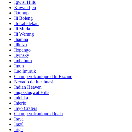
Igwisi Hills
Kawah Ijen
Iktunup
Ili Boleng
Ili Labalekan
Ili Muda
Ili Werung
Iliamna
Illiniza
Ilopango
Ilyinsky
Imbabura
Imun
Lac Imuruk
Champ volcanique d'In Ezzane
Nevado de Incahuasi
Indian Heaven
Ingakslugwat Hills
Inielika
Inierie
Inyo Craters
Champ volcanique d'Ipala
Iraya
Irazú
Iriga