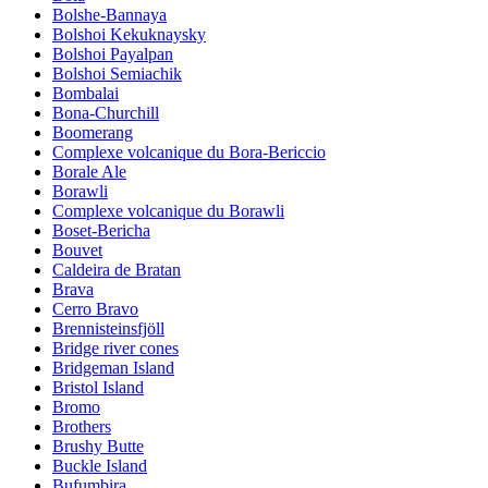
Bolshe-Bannaya
Bolshoi Kekuknaysky
Bolshoi Payalpan
Bolshoi Semiachik
Bombalai
Bona-Churchill
Boomerang
Complexe volcanique du Bora-Bericcio
Borale Ale
Borawli
Complexe volcanique du Borawli
Boset-Bericha
Bouvet
Caldeira de Bratan
Brava
Cerro Bravo
Brennisteinsfjöll
Bridge river cones
Bridgeman Island
Bristol Island
Bromo
Brothers
Brushy Butte
Buckle Island
Bufumbira