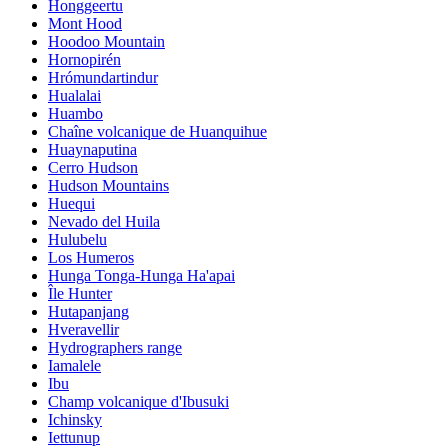
Honggeertu
Mont Hood
Hoodoo Mountain
Hornopirén
Hrómundartindur
Hualalai
Huambo
Chaîne volcanique de Huanquihue
Huaynaputina
Cerro Hudson
Hudson Mountains
Huequi
Nevado del Huila
Hulubelu
Los Humeros
Hunga Tonga-Hunga Ha'apai
Île Hunter
Hutapanjang
Hveravellir
Hydrographers range
Iamalele
Ibu
Champ volcanique d'Ibusuki
Ichinsky
Iettunup