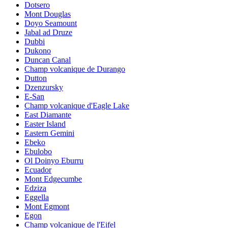
Dotsero
Mont Douglas
Doyo Seamount
Jabal ad Druze
Dubbi
Dukono
Duncan Canal
Champ volcanique de Durango
Dutton
Dzenzursky
E-San
Champ volcanique d'Eagle Lake
East Diamante
Easter Island
Eastern Gemini
Ebeko
Ebulobo
Ol Doinyo Eburru
Ecuador
Mont Edgecumbe
Edziza
Eggella
Mont Egmont
Egon
Champ volcanique de l'Eifel