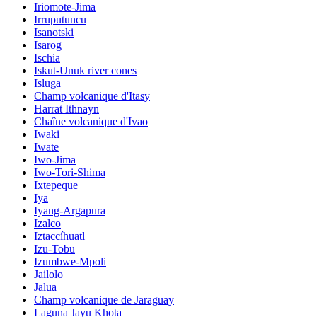
Iriomote-Jima
Irruputuncu
Isanotski
Isarog
Ischia
Iskut-Unuk river cones
Isluga
Champ volcanique d'Itasy
Harrat Ithnayn
Chaîne volcanique d'Ivao
Iwaki
Iwate
Iwo-Jima
Iwo-Tori-Shima
Ixtepeque
Iya
Iyang-Argapura
Izalco
Iztaccíhuatl
Izu-Tobu
Izumbwe-Mpoli
Jailolo
Jalua
Champ volcanique de Jaraguay
Laguna Jayu Khota