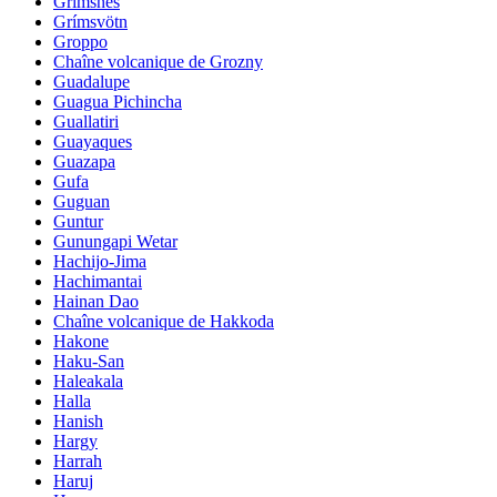
Grimsnes
Grímsvötn
Groppo
Chaîne volcanique de Grozny
Guadalupe
Guagua Pichincha
Guallatiri
Guayaques
Guazapa
Gufa
Guguan
Guntur
Gunungapi Wetar
Hachijo-Jima
Hachimantai
Hainan Dao
Chaîne volcanique de Hakkoda
Hakone
Haku-San
Haleakala
Halla
Hanish
Hargy
Harrah
Haruj