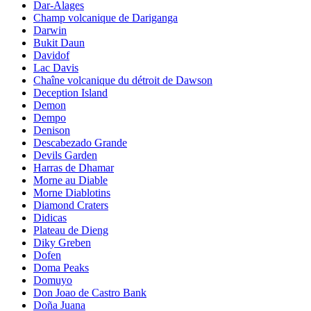
Dar-Alages
Champ volcanique de Dariganga
Darwin
Bukit Daun
Davidof
Lac Davis
Chaîne volcanique du détroit de Dawson
Deception Island
Demon
Dempo
Denison
Descabezado Grande
Devils Garden
Harras de Dhamar
Morne au Diable
Morne Diablotins
Diamond Craters
Didicas
Plateau de Dieng
Diky Greben
Dofen
Doma Peaks
Domuyo
Don Joao de Castro Bank
Doña Juana