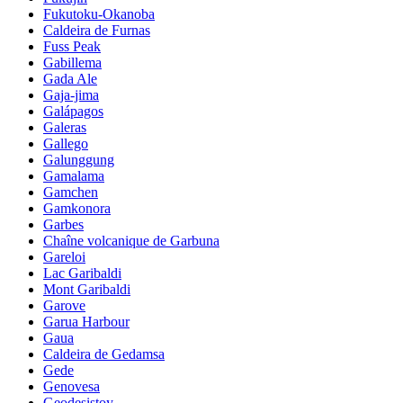
Fukutoku-Okanoba
Caldeira de Furnas
Fuss Peak
Gabillema
Gada Ale
Gaja-jima
Galápagos
Galeras
Gallego
Galunggung
Gamalama
Gamchen
Gamkonora
Garbes
Chaîne volcanique de Garbuna
Gareloi
Lac Garibaldi
Mont Garibaldi
Garove
Garua Harbour
Gaua
Caldeira de Gedamsa
Gede
Genovesa
Geodesistoy