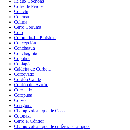
Île aux Cochons
Cofre de Perote
Colachi
Coleman
Colima
Cerro Colluma
Colo
Comondú-La Purísima
Concepción
Conchagua
Conchagüita
Copahue
Copiapó
Caldeira de Corbetti
Corcovado
Cordón Caulle
Cordón del Azufre
Coronado
Coropuna
Corvo
Cosigüina
Champ volcanique de Coso
Cotopaxi
Cerro el Cóndor
Champ volcanique de cratères basaltiques