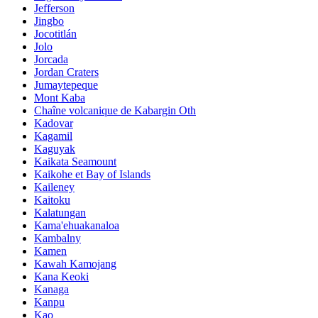
Jefferson
Jingbo
Jocotitlán
Jolo
Jorcada
Jordan Craters
Jumaytepeque
Mont Kaba
Chaîne volcanique de Kabargin Oth
Kadovar
Kagamil
Kaguyak
Kaikata Seamount
Kaikohe et Bay of Islands
Kaileney
Kaitoku
Kalatungan
Kama'ehuakanaloa
Kambalny
Kamen
Kawah Kamojang
Kana Keoki
Kanaga
Kanpu
Kao