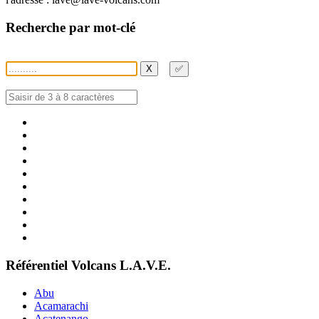
Recherche par mot-clé
X
✅
Référentiel Volcans L.A.V.E.
Abu
Acamarachi
Acatenango