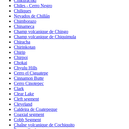
Chikurachki
Chiles - Cerro Negro
Chiliques
Nevados de Chillán
Chimborazo
Chinameca
Champ volcanique de Chingo
Champ volcanique de Chiquimula
Chiracha
Chirinkotan
Chirip
Chirpoi
Chokai
Chyulu Hills
Cerro el Ciguatepe
Cinnamon Butte
Cerro Cinotepec
Clark
Clear Lake
Cleft segment
Cleveland
Caldeira de Coatepeque
Coaxial segment
Cobb Segment
Chaîne volcanique de Cochiquito