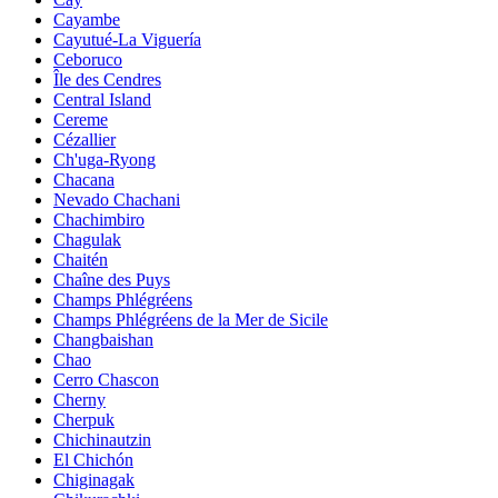
Cayambe
Cayutué-La Viguería
Ceboruco
Île des Cendres
Central Island
Cereme
Cézallier
Ch'uga-Ryong
Chacana
Nevado Chachani
Chachimbiro
Chagulak
Chaitén
Chaîne des Puys
Champs Phlégréens
Champs Phlégréens de la Mer de Sicile
Changbaishan
Chao
Cerro Chascon
Cherny
Cherpuk
Chichinautzin
El Chichón
Chiginagak