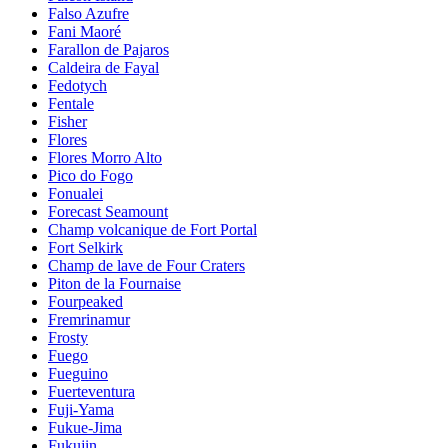
Falso Azufre
Fani Maoré
Farallon de Pajaros
Caldeira de Fayal
Fedotych
Fentale
Fisher
Flores
Flores Morro Alto
Pico do Fogo
Fonualei
Forecast Seamount
Champ volcanique de Fort Portal
Fort Selkirk
Champ de lave de Four Craters
Piton de la Fournaise
Fourpeaked
Fremrinamur
Frosty
Fuego
Fueguino
Fuerteventura
Fuji-Yama
Fukue-Jima
Fukujin