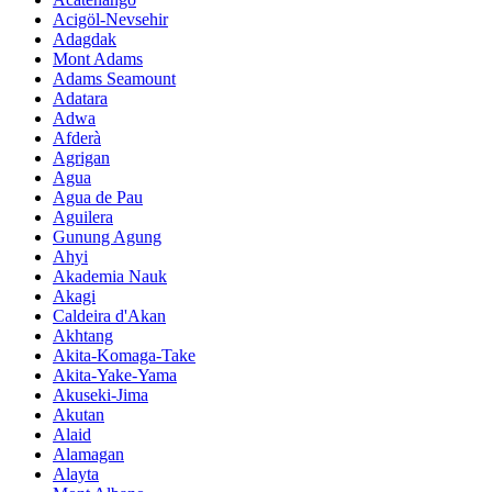
Acigöl-Nevsehir
Adagdak
Mont Adams
Adams Seamount
Adatara
Adwa
Afderà
Agrigan
Agua
Agua de Pau
Aguilera
Gunung Agung
Ahyi
Akademia Nauk
Akagi
Caldeira d'Akan
Akhtang
Akita-Komaga-Take
Akita-Yake-Yama
Akuseki-Jima
Akutan
Alaid
Alamagan
Alayta