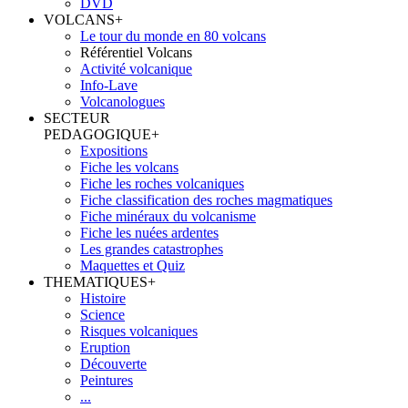
DVD
VOLCANS
+
Le tour du monde en 80 volcans
Référentiel Volcans
Activité volcanique
Info-Lave
Volcanologues
SECTEUR
PEDAGOGIQUE
+
Expositions
Fiche les volcans
Fiche les roches volcaniques
Fiche classification des roches magmatiques
Fiche minéraux du volcanisme
Fiche les nuées ardentes
Les grandes catastrophes
Maquettes et Quiz
THEMATIQUES
+
Histoire
Science
Risques volcaniques
Eruption
Découverte
Peintures
...