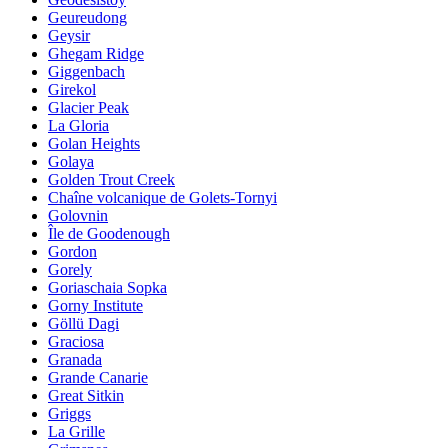
Geureudong
Geysir
Ghegam Ridge
Giggenbach
Girekol
Glacier Peak
La Gloria
Golan Heights
Golaya
Golden Trout Creek
Chaîne volcanique de Golets-Tornyi
Golovnin
Île de Goodenough
Gordon
Gorely
Goriaschaia Sopka
Gorny Institute
Göllü Dagi
Graciosa
Granada
Grande Canarie
Great Sitkin
Griggs
La Grille