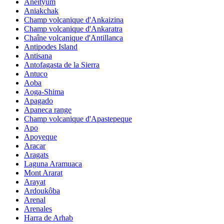
Aneityum
Aniakchak
Champ volcanique d'Ankaizina
Champ volcanique d'Ankaratra
Chaîne volcanique d'Antillanca
Antipodes Island
Antisana
Antofagasta de la Sierra
Antuco
Aoba
Aoga-Shima
Apagado
Apaneca range
Champ volcanique d'Apastepeque
Apo
Apoyeque
Aracar
Aragats
Laguna Aramuaca
Mont Ararat
Arayat
Ardoukôba
Arenal
Arenales
Harra de Arhab