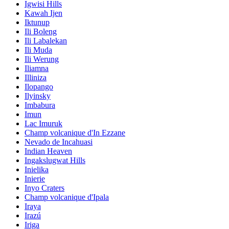
Igwisi Hills
Kawah Ijen
Iktunup
Ili Boleng
Ili Labalekan
Ili Muda
Ili Werung
Iliamna
Illiniza
Ilopango
Ilyinsky
Imbabura
Imun
Lac Imuruk
Champ volcanique d'In Ezzane
Nevado de Incahuasi
Indian Heaven
Ingakslugwat Hills
Inielika
Inierie
Inyo Craters
Champ volcanique d'Ipala
Iraya
Irazú
Iriga