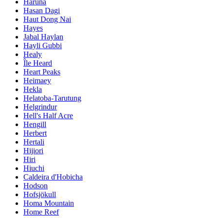
Haruna
Hasan Dagi
Haut Dong Nai
Hayes
Jabal Haylan
Hayli Gubbi
Healy
Île Heard
Heart Peaks
Heimaey
Hekla
Helatoba-Tarutung
Helgrindur
Hell's Half Acre
Hengill
Herbert
Hertali
Hijiori
Hiri
Hiuchi
Caldeira d'Hobicha
Hodson
Hofsjökull
Homa Mountain
Home Reef