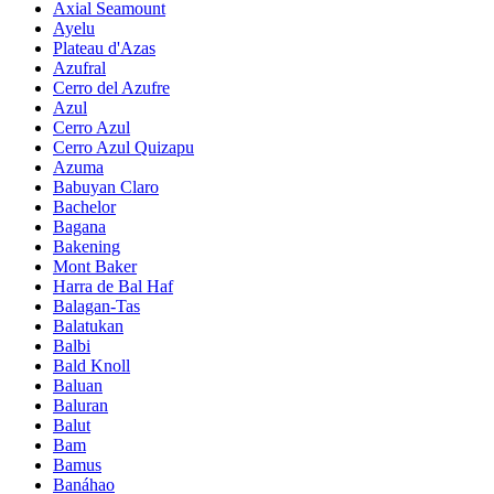
Axial Seamount
Ayelu
Plateau d'Azas
Azufral
Cerro del Azufre
Azul
Cerro Azul
Cerro Azul Quizapu
Azuma
Babuyan Claro
Bachelor
Bagana
Bakening
Mont Baker
Harra de Bal Haf
Balagan-Tas
Balatukan
Balbi
Bald Knoll
Baluan
Baluran
Balut
Bam
Bamus
Banáhao