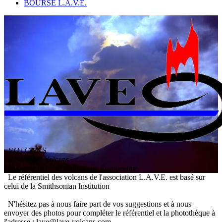
BOURSE L.A.V.E.
VOLCANS
/ Référentiel Volcans
L
'
A
ssociation
V
olcanologique
E
uropéenne
Le référentiel des volcans de l'association L.A.V.E. est basé sur
celui de la Smithsonian Institution
N'hésitez pas à nous faire part de vos suggestions et à nous
envoyer des photos pour compléter le référentiel et la photothèque à
l'adresse : lave@lave-volcans.com