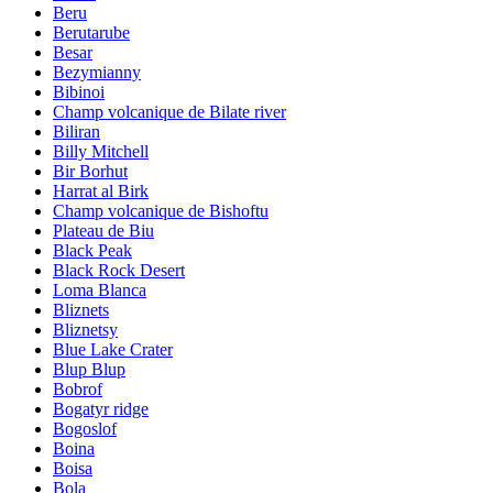
Beru
Berutarube
Besar
Bezymianny
Bibinoi
Champ volcanique de Bilate river
Biliran
Billy Mitchell
Bir Borhut
Harrat al Birk
Champ volcanique de Bishoftu
Plateau de Biu
Black Peak
Black Rock Desert
Loma Blanca
Bliznets
Bliznetsy
Blue Lake Crater
Blup Blup
Bobrof
Bogatyr ridge
Bogoslof
Boina
Boisa
Bola