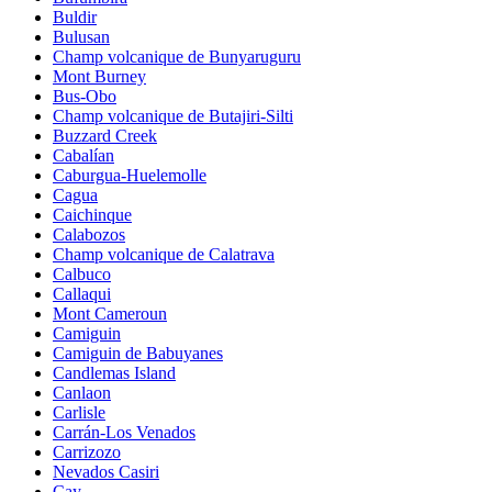
Buldir
Bulusan
Champ volcanique de Bunyaruguru
Mont Burney
Bus-Obo
Champ volcanique de Butajiri-Silti
Buzzard Creek
Cabalían
Caburgua-Huelemolle
Cagua
Caichinque
Calabozos
Champ volcanique de Calatrava
Calbuco
Callaqui
Mont Cameroun
Camiguin
Camiguin de Babuyanes
Candlemas Island
Canlaon
Carlisle
Carrán-Los Venados
Carrizozo
Nevados Casiri
Cay