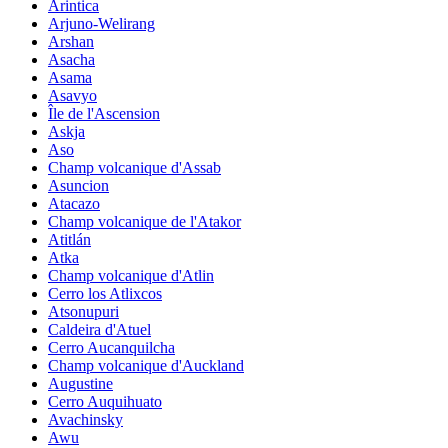
Arintica
Arjuno-Welirang
Arshan
Asacha
Asama
Asavyo
Île de l'Ascension
Askja
Aso
Champ volcanique d'Assab
Asuncion
Atacazo
Champ volcanique de l'Atakor
Atitlán
Atka
Champ volcanique d'Atlin
Cerro los Atlixcos
Atsonupuri
Caldeira d'Atuel
Cerro Aucanquilcha
Champ volcanique d'Auckland
Augustine
Cerro Auquihuato
Avachinsky
Awu