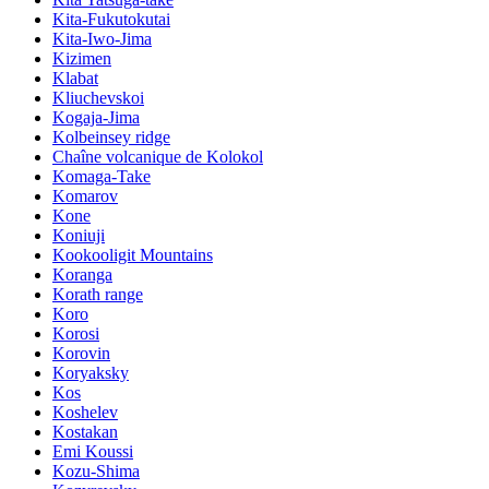
Kita-Fukutokutai
Kita-Iwo-Jima
Kizimen
Klabat
Kliuchevskoi
Kogaja-Jima
Kolbeinsey ridge
Chaîne volcanique de Kolokol
Komaga-Take
Komarov
Kone
Koniuji
Kookooligit Mountains
Koranga
Korath range
Koro
Korosi
Korovin
Koryaksky
Kos
Koshelev
Kostakan
Emi Koussi
Kozu-Shima