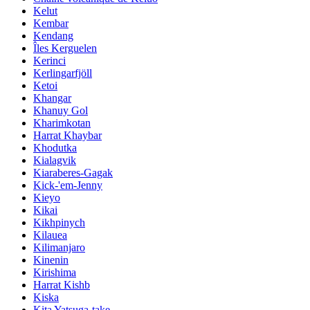
Kelut
Kembar
Kendang
Îles Kerguelen
Kerinci
Kerlingarfjöll
Ketoi
Khangar
Khanuy Gol
Kharimkotan
Harrat Khaybar
Khodutka
Kialagvik
Kiaraberes-Gagak
Kick-'em-Jenny
Kieyo
Kikai
Kikhpinych
Kilauea
Kilimanjaro
Kinenin
Kirishima
Harrat Kishb
Kiska
Kita Yatsuga-take