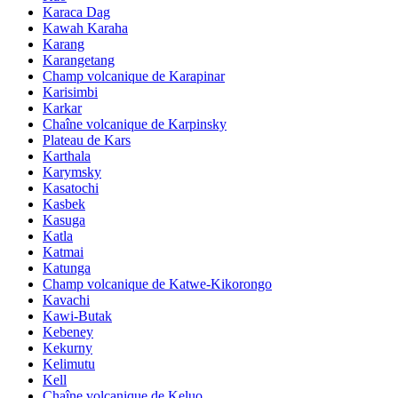
Karaca Dag
Kawah Karaha
Karang
Karangetang
Champ volcanique de Karapinar
Karisimbi
Karkar
Chaîne volcanique de Karpinsky
Plateau de Kars
Karthala
Karymsky
Kasatochi
Kasbek
Kasuga
Katla
Katmai
Katunga
Champ volcanique de Katwe-Kikorongo
Kavachi
Kawi-Butak
Kebeney
Kekurny
Kelimutu
Kell
Chaîne volcanique de Keluo