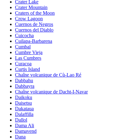
Crater Lake
Crater Mountain
Craters of the Moon
Crow Lagoon
Cuernos de Negros
Cuernos del Diablo
Cuicocha
Cuilapa-Barbarena
Cumbal
Cumbre Vieja
Las Cumbres
Curacoa
Curtis Island
Chaîne volcanique de Cù-Lao Ré
Dabbahu
Dabbayra
Chaîne volcanique de Dacht-I-Navar
Daikoku
Daisetsu
Dakataua
Dalaffilla
Dallol
Dama Ali
Damavend
Dana