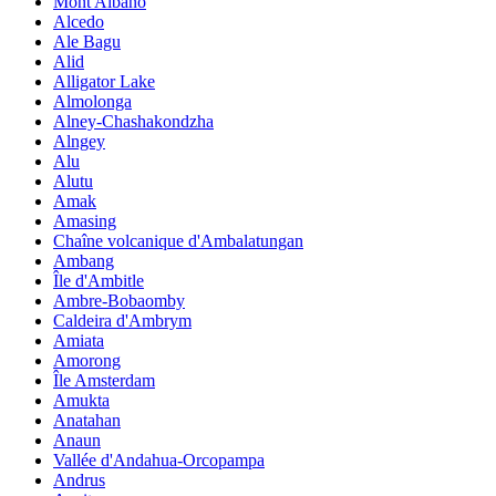
Mont Albano
Alcedo
Ale Bagu
Alid
Alligator Lake
Almolonga
Alney-Chashakondzha
Alngey
Alu
Alutu
Amak
Amasing
Chaîne volcanique d'Ambalatungan
Ambang
Île d'Ambitle
Ambre-Bobaomby
Caldeira d'Ambrym
Amiata
Amorong
Île Amsterdam
Amukta
Anatahan
Anaun
Vallée d'Andahua-Orcopampa
Andrus