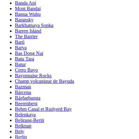
Banda Api
Mont Bandai
Banua Wuhu
Baransky
Barkhatnaya Sopka
Barren Island
The Barrier
Barú
Barva
Bas Dong Nai
Batu Tara
Batur
Cerro Bayo
Bayonnaise Rocks
Champ volcanique de Bayuda
Bazman
Bárcena
Bárðarbunga
Beerenberg
Behm Canal et Rudyerd Bay
Belenkaya
Belirang-Beriti
Belknap
Bely
Berlin