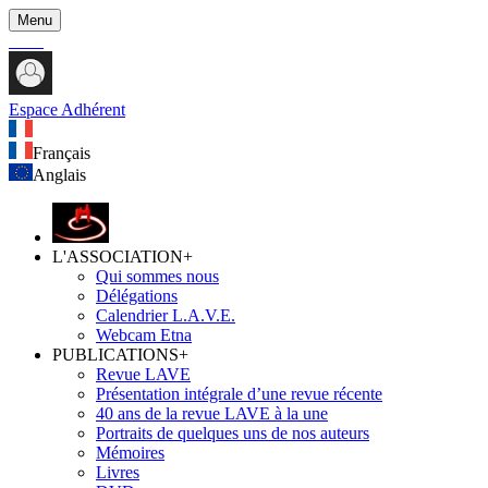
Menu
Espace Adhérent
Français
Anglais
L'ASSOCIATION
+
Qui sommes nous
Délégations
Calendrier L.A.V.E.
Webcam Etna
PUBLICATIONS
+
Revue LAVE
Présentation intégrale d’une revue récente
40 ans de la revue LAVE à la une
Portraits de quelques uns de nos auteurs
Mémoires
Livres