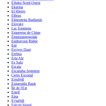
Eifuku Nord-Ouest
Ekarma
El Hierro
Elbrus
Elmenteita Badlands
Elovsky
Lac Emmons
Empereur de Chine
Emuruangogolak
Endeavour Ridge
Epi
Erciyes Dagi
Erebus
Erta Ale
Es Safa
Escala
Escanaba Segment
Cerro Escorial
Esjufjöll
Esmeralda Bank
Île de l'Est
Estelí
Etna
Eyjafjöll
Falcon Island