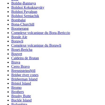
Bolshe-Bannaya
Bolshoi Kekuknaysky
Bolshoi Payalpan
Bolshoi Semiachik
Bombalai
Bona-Churchill
Boomerang
Complexe volcanique du Bora-Bericcio
Borale Ale
Borawli
Complexe volcanique du Borawli
Boset-Bericha
Bouvet
Caldeira de Bratan
Brava
Cerro Bravo
Brennisteinsfjöll
Bridge river cones
Bridgeman Island
Bristol Island
Bromo
Brothers
Brushy Butte
Buckle Island
Bufumbira